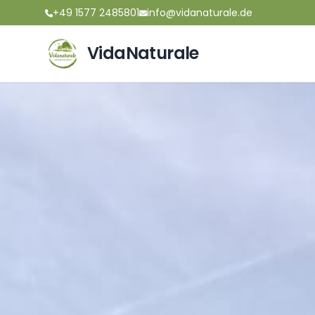
+49 1577 2485801
info@vidanaturale.de
VidaNaturale