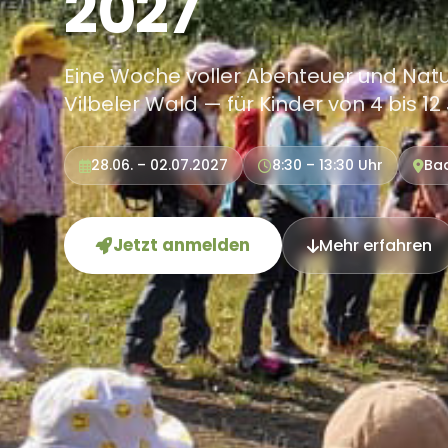
2027
Eine Woche voller Abenteuer und Natu
Vilbeler Wald — für Kinder von 4 bis 12
28.06. – 02.07.2027
8:30 – 13:30 Uhr
Bad
Jetzt anmelden
Mehr erfahren